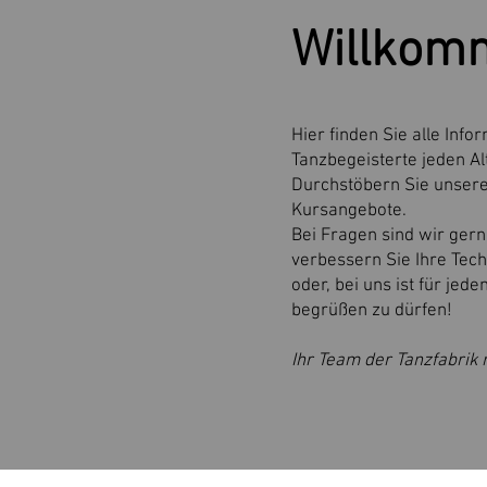
Willkomm
Hier finden Sie alle Inf
Tanzbegeisterte jeden Al
Durchstöbern Sie unsere
Kursangebote.
Bei Fragen sind wir gern
verbessern Sie Ihre Tech
oder, bei uns ist für jed
begrüßen zu dürfen!
Ihr Team der Tanzfabrik