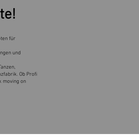
te!
ten für
ungen und
Tanzen,
zfabrik. Ob Profi
ik moving on