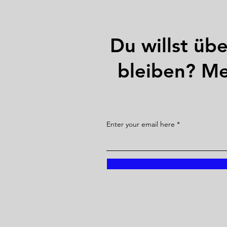
Du willst üb
bleiben? Me
Enter your email here