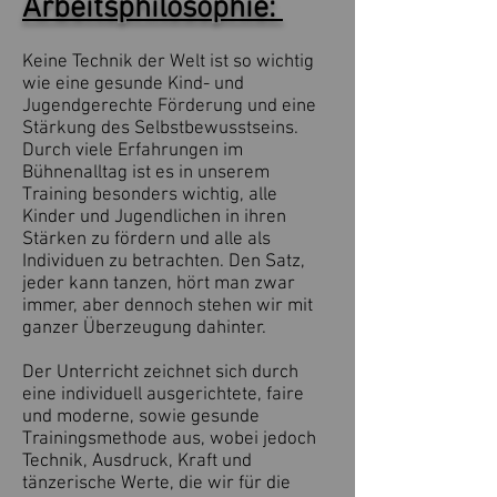
Arbeitsphilosophie:
Keine Technik der Welt ist so wichtig
wie eine gesunde Kind- und
Jugendgerechte Förderung und eine
Stärkung des Selbstbewusstseins.
Durch viele Erfahrungen im
Bühnenalltag ist es in unserem
Training besonders wichtig, alle
Kinder und Jugendlichen in ihren
Stärken zu fördern und alle als
Individuen zu betrachten. Den Satz,
jeder kann tanzen, hört man zwar
immer, aber dennoch stehen wir mit
ganzer Überzeugung dahinter.
Der Unterricht zeichnet sich durch
eine individuell ausgerichtete, faire
und moderne, sowie gesunde
Trainingsmethode aus, wobei jedoch
Technik, Ausdruck, Kraft und
tänzerische Werte, die wir für die