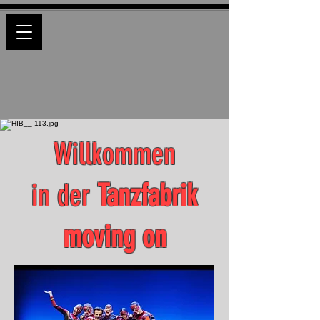
Willkommen
in der
Tanzfabrik
moving on