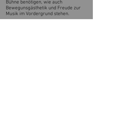
Bühne benötigen, wie auch
Bewegunsgästhetik und Freude zur
Musik im Vordergrund stehen.
Das Training:
Nichts ist so wichtig für die Kinder und
Jugendlichen als zu verstehen, wie
stark wir als Team sind. Nur so
können gemeinsame Erlebnisse auf
den Bühnen, in den Shows wie auch
auf gemeinsamen Fahrten und Proben
geteilt und genossen werden.
Unsere Gruppen zeichnen sich durch
eine enorme Wertschätzung für die
Gruppe und für das Zusammensein
aus, was ihnen eine Stärke gibt, für
alle Herausforderungen die da
kommen. Und auf der großen Bühne
gibt es davon eine Menge.