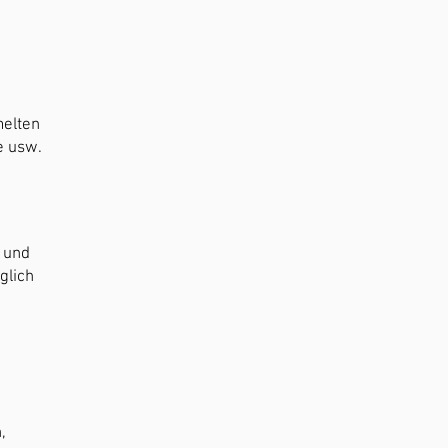
melten
e usw.
 und
glich
,