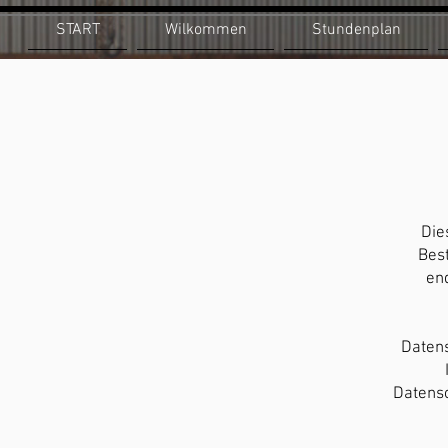
START
Wilkommen
Stundenplan
Die
Best
end
Datens
Datensc