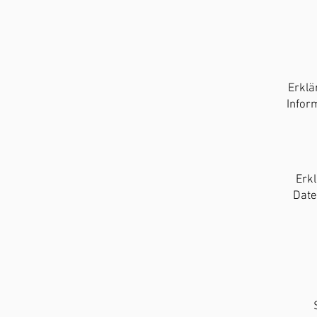
Erklä
Infor
Erk
Date