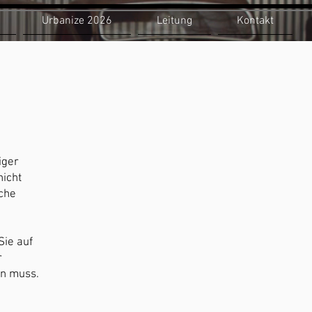
Urbanize 2026
Leitung
Kontakt
iger
nicht
lche
Sie auf
r
in muss.